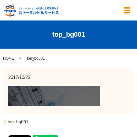
メ
top_bg001
HOME
top_bg001
2017/10/23
top_bg001