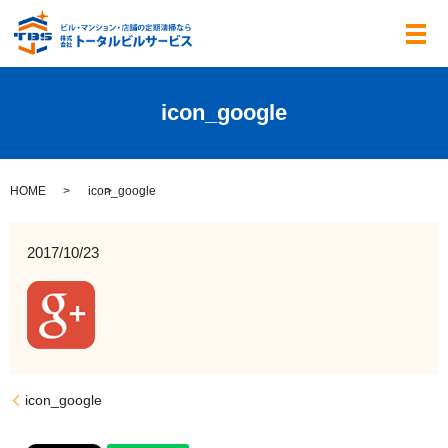
メ
icon_google
HOME
icon_google
2017/10/23
icon_google