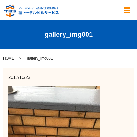
メ
gallery_img001
HOME
gallery_img001
2017/10/23