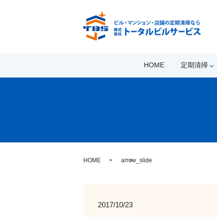
HOME
定期清掃
HOME
arrow_slide
2017/10/23