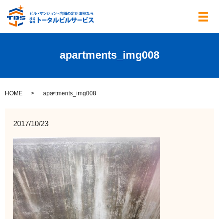
メ
apartments_img008
HOME
apartments_img008
2017/10/23